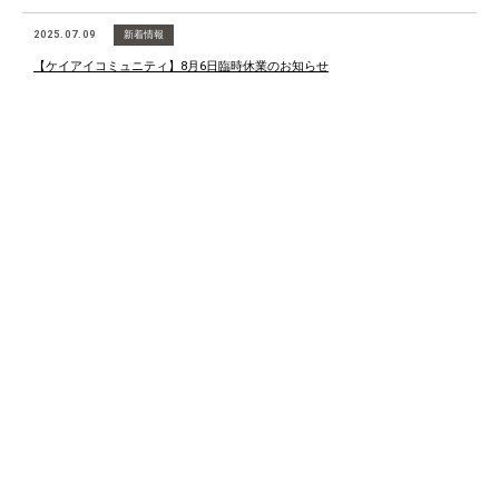
2025.07.09
新着情報
【ケイアイコミュニティ】8月6日臨時休業のお知らせ
2025.07.09
新着情報
【ケイアイグループ】7月22日臨時休業のお知らせ
ニュース一覧を見る
ケイアイの情報をお届けするメディアのご紹介です。
メディア情報
詳細を見る