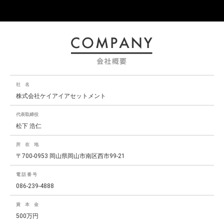
社 名
株式会社ケイアイアセットメント
代表取締役
松下 浩仁
所 在 地
〒700-0953 岡山県岡山市南区西市99-21
電 話 番 号
086-239-4888
資 本 金
500万円